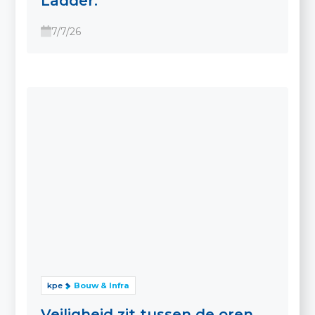
Ladder.
7/7/26
kpe
Bouw & Infra
Veiligheid zit tussen de oren.