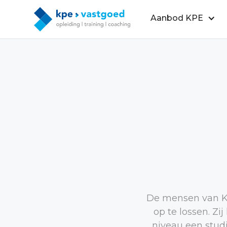
Aanbod KPE
De mensen van KP
op te lossen. Zi
niveau een studi