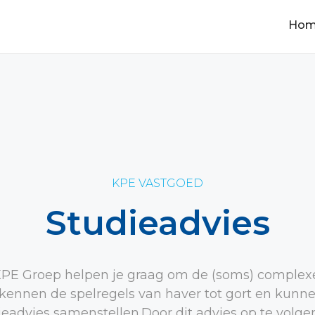
Ho
KPE VASTGOED
Studieadvies
E Groep helpen je graag om de (soms) complex
j kennen de spelregels van haver tot gort en kunn
eadvies samenstellen.Door dit advies op te volge