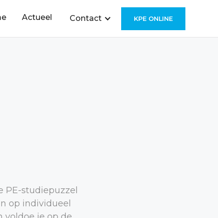
me
Actueel
Contact
KPE ONLINE
e PE-studiepuzzel
en op individueel
n voldoe je op de