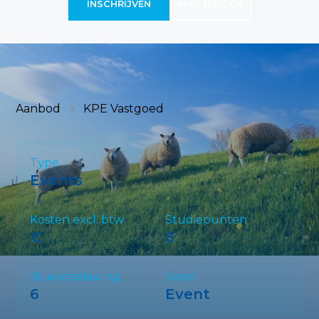
INSCHRIJVEN
MAIL
JEROEN
Aanbod
KPE Vastgoed
Type
Events
Kosten excl. btw
Studiepunten
€
6
Studiebelasting
Soort
6
Event