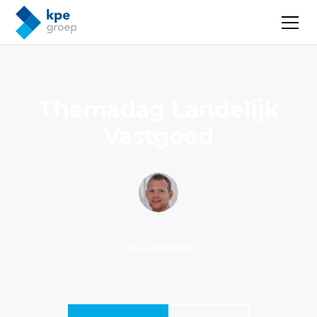
KPE VASTGOED
Themadag Landelijk
Vastgoed
contactpersoon
Jeroen
Paes